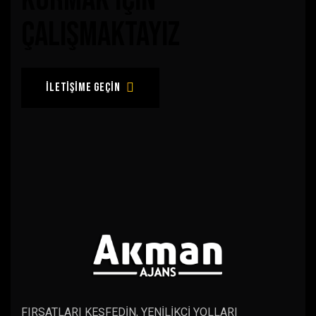
çalışmaktayız
iletişime geçin
FIRSATLARI KEŞFEDİN, YENİLİKÇİ YOLLARI